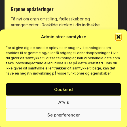
Grønne
opdateringer
Kontakt
Få nyt om grøn omstilling, fællesskaber og
Mail:
info@go-roskilde.dk
arrangementer i Roskilde direkte i din indbakke.
Telefon: 20 76 00 26
Kongemarken 30, 4000 Roskilde
Administrer samtykke
CVR 43118935
Info
For at give dig de bedste oplevelser bruger vi teknologier som
Om os
cookies til at gemme og/eller få adgang til enhedsoplysninger. Hvis
du giver dit samtykke til disse teknologier, kan vi behandle data som
Persondatapolitik
f.eks. browsingadfærd eller unikke ID'er på dette websted. Hvis du
ikke giver dit samtykke eller trækker dit samtykke tilbage, kan det
Handelsbetingelser
have en negativ indvirkning på visse funktioner og egenskaber.
Min konto
Godkend
Tilmeld dig
Afvis
Ved at tilmelde dig accepterer du vores
persondatapolitik
. Du
kan til enhver tid afmelde dig nyhedsbrevet.
© 2026 Grønt Omstillingsforbund Roskilde
Se præferencer