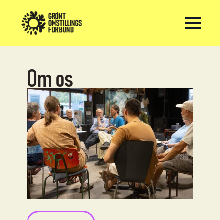
Om
os