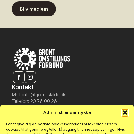
Bliv medlem
Kontakt
Mail:
info@go-roskilde.dk
Telefon: 20 76 00 26
Kongemarken 30, 4000 Roskilde
Administrer samtykke
CVR 43118935
Info
For at give dig de bedste oplevelser bruger vi teknologier som
Om os
cookies til at gemme og/eller få adgang til enhedsoplysninger. Hvis