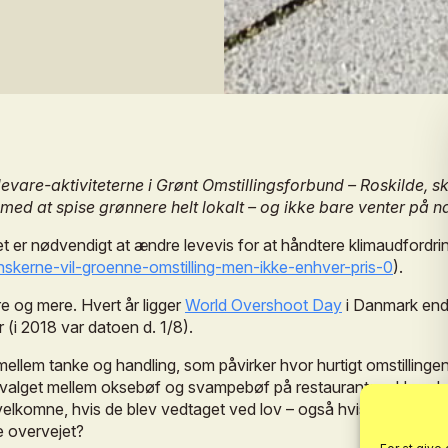
evare-aktiviteterne
i
Grønt
Omstillingsforbund
–
Roskilde,
sk
med
at
spise
grønnere
helt
lokalt
–
og
ikke
bare
venter
på
n
et
er
nødvendigt
at
ændre
levevis
for
at
håndtere
klimaudfordri
nskerne-vil-groenne-omstilling-men-ikke-enhver-pris-0
).
re
og
mere.
Hvert
år
ligger
World
Overshoot
Day
i
Danmark
en
r
(i
2018
var
datoen
d.
1/8).
mellem
tanke
og
handling,
som
påvirker
hvor
hurtigt
omstillinge
valget
mellem
oksebøf
og
svampebøf
på
restauranten.
Hvord
velkomne,
hvis
de
blev
vedtaget
ved
lov
–
også
hvis
det
måske
e
overvejet?