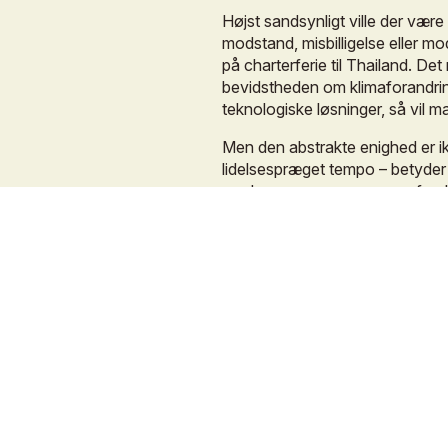
Højst
sandsynligt
ville
der
være
modstand,
misbilligelse
eller
mod
på
charterferie
til
Thailand.
Det
bevidstheden
om
klimaforandri
teknologiske
løsninger,
så
vil
m
Men
den
abstrakte
enighed
er
i
lidelsespræget
tempo
–
betyder
ændrer
vaner
er
mange
og
fors
skaber
værdi
i
folks
liv
–
hvad
e
Vi
er
ligesom
alle
andre
påvirket
vores
handlinger.
Vores
levede
sammenspillet
mellem
indflydel
opstår
mulighed
for
forandring.
nedsætte
vores
CO2-forbrug,
d
modtagelighed,
der
dermed
ops
og
idéer
til
alternative
måder
at
Derfor
er
lokale
forbrugsvendte
normalt
måske
ikke
spiser
mege