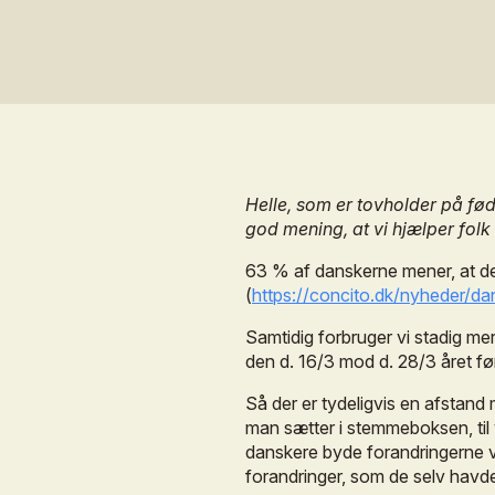
Helle,
som
er
tovholder
på
fød
god
mening,
at
vi
hjælper
folk
63
%
af
danskerne
mener,
at
d
(
https://concito.dk/nyheder/da
Samtidig
forbruger
vi
stadig
me
den
d.
16/3
mod
d.
28/3
året
fø
Så
der
er
tydeligvis
en
afstand
man
sætter
i
stemmeboksen,
til
danskere
byde
forandringerne
forandringer,
som
de
selv
havd