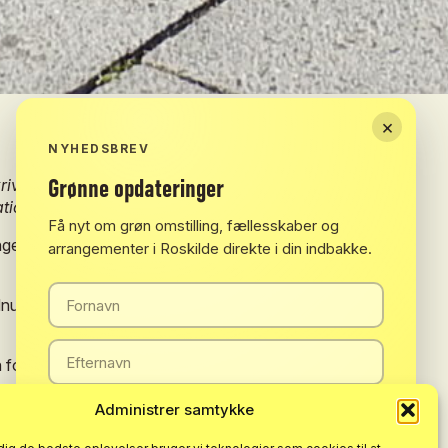
×
NYHEDSBREV
Grønne
opdateringer
river
om
hvorfor
det
giver
så
ationale
regler
og
initiativer.
Få nyt om grøn omstilling, fællesskaber og
ngen
arrangementer i Roskilde direkte i din indbakke.
dnu
tidligere
end
sidste
år;
i
år
lå
n
foregår,
lige
fra
hvilket
kryds,
an
ville
de
klimabevidste
ikke
er
lige
præcis
de
Administrer samtykke