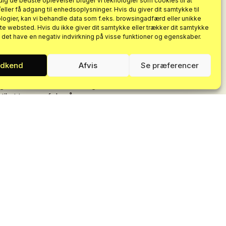
 dig de bedste oplevelser bruger vi teknologier som cookies til at
e,
som
ville
reagere
med
ler få adgang til enhedsoplysninger. Hvis du giver dit samtykke til
Tilmeld dig
logier, kan vi behandle data som f.eks. browsingadfærd eller unikke
ikke
længere
var
muligt
at
rejse
tte websted. Hvis du ikke giver dit samtykke eller trækker dit samtykke
g
reel
handling
overfor
n det have en negativ indvirkning på visse funktioner og egenskaber.
Ved at tilmelde dig accepterer du vores
persondatapolitik
. Du
nu
og
ikke
vente
på
mulige
kan til enhver tid afmelde dig nyhedsbrevet.
medfølger?
dkend
Afvis
Se præferencer
roligt
udstrakt
og
gerne
til
at
folk
omstiller
og
til
at
tage
og
føle
på,
og
som
andet.
åvirker
dette
miljø
igennem
tænke
nyt.
For
det
er
i
e
erfaringer,
hver
især
har,
at
der
oner
om,
hvordan
vi
skal
f
klimaforandringerne
være.
Den
mere
åbne
over
for
nye
forslag
de
eksponerer
folk,
som
å.
Det
medfører
en
større