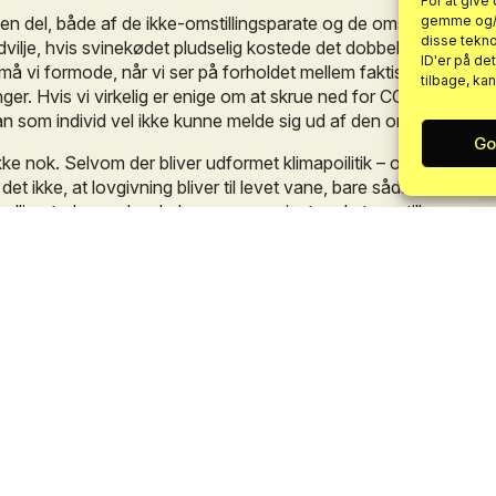
For at give
en
del,
både
af
de
ikke-omstillingsparate
og
de
omstillingsparat
gemme og/el
disse tekno
vilje,
hvis
svinekødet
pludselig
kostede
det
dobbelte,
eller
det
ID'er på de
må
vi
formode,
når
vi
ser
på
forholdet
mellem
faktisk
forbrug
o
tilbage, ka
nger.
Hvis
vi
virkelig
er
enige
om
at
skrue
ned
for
CO2-udslippet
an
som
individ
vel
ikke
kunne
melde
sig
ud
af
den
omstilling
det
Go
kke
nok.
Selvom
der
bliver
udformet
klimapoilitik
–
om
end
i
et
ut
det
ikke,
at
lovgivning
bliver
til
levet
vane,
bare
sådan.
For
årsa
kelligartede,
og
der
skal
være
en
gevinst
ved
at
omstille,
som
er
nten
den
er
økonomisk,
følelsesmæssig,
sundhedsmæssig
eller
af
det
nære
sociale
miljø,
vi
bevæger
os
i,
samtidig
med
at
vi
p
erfaring
bliver
her
et
vigtigt
aspekt
i
evnen
til
at
ændre
vaner
og
sen
fra
det
omgivende
nære
miljø
i
dagligdagen
og
de
personlig
Jo
mere
man
hører
om
klimaforandringer
og
deltager
i
diskussi
esto
mere
normalt
og
en
del
af
folks
bevidsthed
vil
realiteten
a
tår
for
information
om
løsninger
på
udfordringen,
gør,
at
folk
er
leve/spise/forbruge/rejse/bo
på.
initiativer
som
kampagnen
Roskilde
Spiser
Grønt
vigtige,
fordi
t
plantebaseret
mad,
for
alternative,
grønnere
måder
at
spise
p