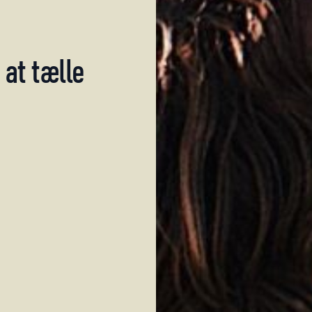
at
tælle