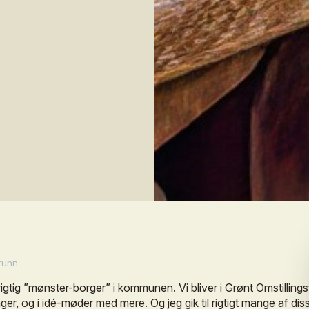
runn
rigtig
”mønster-borger”
i
kommunen.
Vi
bliver
i
Grønt
Omstilling
ger,
og
i
idé-møder
med
mere.
Og
jeg
gik
til
rigtigt
mange
af
dis