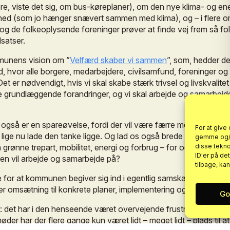
re,
viste
det
sig,
om
bus-køreplaner),
om
den
nye
klima-
og
ene
hed
(som
jo
hænger
snævert
sammen
med
klima),
og
–
i
flere
o
og
de
folkeoplysende
foreninger
prøver
at
finde
vej
frem
så
fo
dsatser.
munens
vision
om
”
Velfærd
skaber
vi
sammen
”,
som,
hedder
de
d,
hvor
alle
borgere,
medarbejdere,
civilsamfund,
foreninger
og
Det
er
nødvendigt,
hvis
vi
skal
skabe
stærk
trivsel
og
livskvalitet
e
grundlæggende
forandringer,
og
vi
skal
arbejde
og
samarbejd
også
er
en
spareøvelse,
fordi
der
vil
være
færre
medarbejdere
For at give
lige
nu
lade
den
tanke
ligge.
Og
lad
os
også
brede
perspektivet
gemme og/el
disse tekno
n
grønne
trepart,
mobilitet,
energi
og
forbrug
–
for
også
her
vil
vi
ID'er på de
en
vil
arbejde
og
samarbejde
på?
tilbage, ka
e
for
at
kommunen
begiver
sig
ind
i
egentlig
samskabelse,
både
er
omsætning
til
konkrete
planer,
implementering
og
evaluering.
Go
:
det
har
i
den
henseende
været
overvejende
frustrerende
at
p
øder
har
der
flere
gange
kun
været
lidt
–
meget
lidt
–
plads
til
at