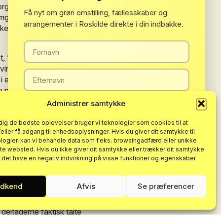
rgiplan,
om
frivilliges
Få nyt om grøn omstilling, fællesskaber og
mgange
–
i
Folkeoplysningens
arrangementer i Roskilde direkte i din indbakke.
lkeoplysningen
samspiller
med
t,
”repræsenterer
en
ambitiøs
virksomheder
aktivt
bidrager
til
i
en
fremtid
med
færre
e
på
helt
nye
måder
i
de
Administrer samtykke
i
fremtiden
(og
flere
og
mere
 dig de bedste oplevelser bruger vi teknologier som cookies til at
ud
fra
klassisk
velfærd
til
ler få adgang til enhedsoplysninger. Hvis du giver dit samtykke til
Tilmeld dig
logier, kan vi behandle data som f.eks. browsingadfærd eller unikke
vel
skulle
se
grundlæggende
tte websted. Hvis du ikke giver dit samtykke eller trækker dit samtykke
n det have en negativ indvirkning på visse funktioner og egenskaber.
Ved at tilmelde dig accepterer du vores
persondatapolitik
. Du
kan til enhver tid afmelde dig nyhedsbrevet.
når
det
gælder
idé-
og
dkend
Afvis
Se præferencer
røve
at
være
”aktiv
deltagerne
faktisk
talte