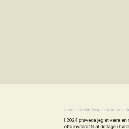
Header
Credit:
Unsplash/Andreas
B
I
2024
prøvede
jeg
at
være
en
ofte
inviteret
til
at
deltage
i
hørin