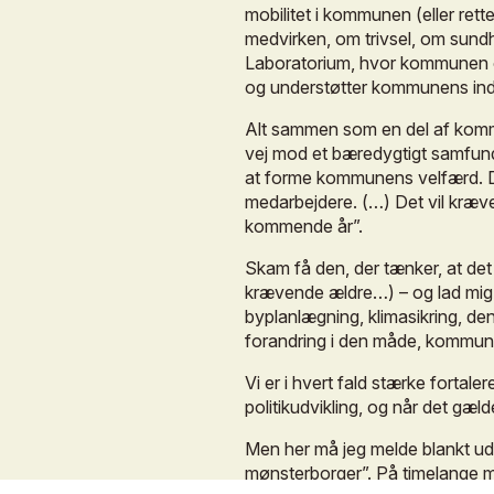
mobilitet
i
kommunen
(eller
rette
medvirken,
om
trivsel,
om
sund
Laboratorium,
hvor
kommunen
og
understøtter
kommunens
in
Alt
sammen
som
en
del
af
kom
vej
mod
et
bæredygtigt
samfun
at
forme
kommunens
velfærd.
medarbejdere.
(…)
Det
vil
kræv
kommende
år”.
Skam
få
den,
der
tænker,
at
det
krævende
ældre…)
–
og
lad
mig
byplanlægning,
klimasikring,
de
forandring
i
den
måde,
kommun
Vi
er
i
hvert
fald
stærke
fortaler
politikudvikling,
og
når
det
gæld
Men
her
må
jeg
melde
blankt
ud
mønsterborger”.
På
timelange
m