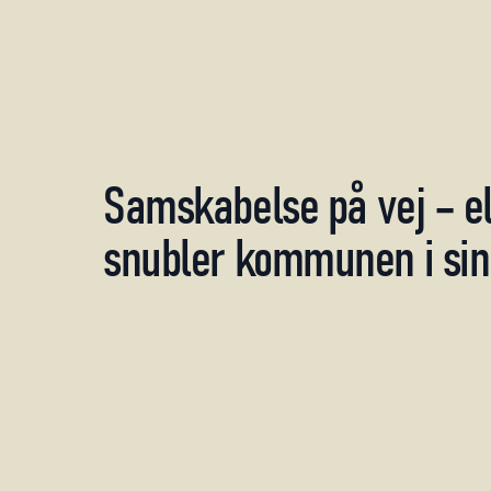
Samskabelse
på
vej
–
e
snubler
kommunen
i
si