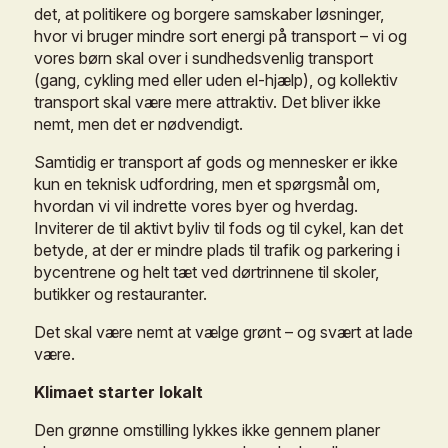
det,
at
politikere
og
borgere
samskaber
løsninger,
hvor
vi
bruger
mindre
sort
energi
på
transport
–
vi
og
vores
børn
skal
over
i
sundhedsvenlig
transport
(gang,
cykling
med
eller
uden
el-hjælp),
og
kollektiv
transport
skal
være
mere
attraktiv.
Det
bliver
ikke
nemt,
men
det
er
nødvendigt.
Samtidig
er
transport
af
gods
og
mennesker
er
ikke
kun
en
teknisk
udfordring,
men
et
spørgsmål
om,
hvordan
vi
vil
indrette
vores
byer
og
hverdag.
Inviterer
de
til
aktivt
byliv
til
fods
og
til
cykel,
kan
det
betyde,
at
der
er
mindre
plads
til
trafik
og
parkering
i
bycentrene
og
helt
tæt
ved
dørtrinnene
til
skoler,
butikker
og
restauranter.
Det
skal
være
nemt
at
vælge
grønt
–
og
svært
at
lade
være.
Klimaet
starter
lokalt
Den
grønne
omstilling
lykkes
ikke
gennem
planer