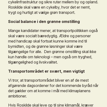
cykelinfrastruktur
og
sikre
ruter
mellem
by
og
opland.
Roskilde
skal
være
en
cykelby,
hvor
det
er
nemt,
trygt
og
hurtigt
at
vælge
grøn
transport.
Social
balance
i
den
grønne
omstilling
Mange
kandidater
mener,
at
transportpolitikken
også
skal
være
socialt
bæredygtig.
Ældre
og
personer
med
handicap
skal
fortsat
kunne
komme
ind
til
bymidten,
og
de
grønne
løsninger
skal
være
tilgængelige
for
alle.
Den
grønne
omstilling
skal
ikke
kun
handle
om
teknologi
–
men
også
om
tryghed,
tilgængelighed
og
livskvalitet.
Transportområdet
er
svært,
men
vigtigt
Vi
tror,
at
transportområdet
bliver
en
af
de
mest
afgørende
dagsordener
for
det
kommende
byråd
når
det
gælder
om
at
komme
i
mål
med
klimaplanens
ambitioner.
Hvis
Roskilde
skal
leve
op
til
sine
klimamål,
kræver