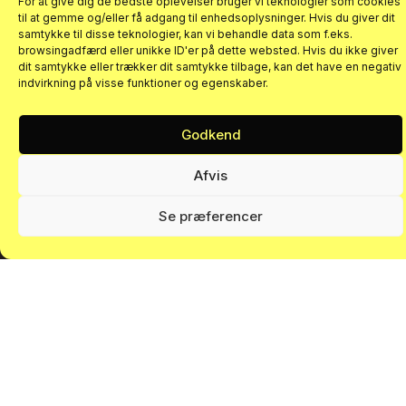
For at give dig de bedste oplevelser bruger vi teknologier som cookies
til at gemme og/eller få adgang til enhedsoplysninger. Hvis du giver dit
samtykke til disse teknologier, kan vi behandle data som f.eks.
browsingadfærd eller unikke ID'er på dette websted. Hvis du ikke giver
dit samtykke eller trækker dit samtykke tilbage, kan det have en negativ
Andre
læser
også
indvirkning på visse funktioner og egenskaber.
SE FLERE ARTIKLER I VIDENSBANKEN
Godkend
Tilmeld dig
Afvis
Ved at tilmelde dig accepterer du vores
persondatapolitik
. Du
kan til enhver tid afmelde dig nyhedsbrevet.
Se præferencer
Sådan
kan
treparten
Madspild
og
de
små
blive
en
folkesag,
der
justeringer
samler.