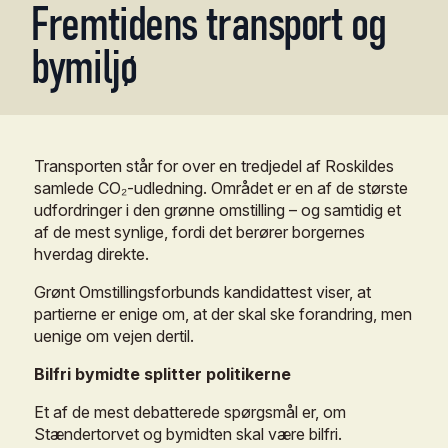
Fremtidens
transport
og
bymiljø
Transporten
står
for
over
en
tredjedel
af
Roskildes
samlede
CO₂-udledning.
Området
er
en
af
de
største
udfordringer
i
den
grønne
omstilling
–
og
samtidig
et
af
de
mest
synlige,
fordi
det
berører
borgernes
hverdag
direkte.
Grønt
Omstillingsforbunds
kandidattest
viser,
at
partierne
er
enige
om,
at
der
skal
ske
forandring,
men
uenige
om
vejen
dertil.
Bilfri
bymidte
splitter
politikerne
Et
af
de
mest
debatterede
spørgsmål
er,
om
Stændertorvet
og
bymidten
skal
være
bilfri.