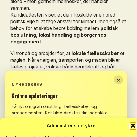
alene
–
men
gennem
mennesker,
der
handler
sammen.
Kandidattesten
viser,
at
der
i
Roskilde
er
en
bred
politisk
vilje
til
at
tage
ansvar
for
klimaet,
men
også
et
behov
for
at
skabe
bedre
kobling
mellem
politisk
beslutning,
lokal
handling
og
borgernes
engagement
.
Vi
tror
på
og
arbejder
for,
at
lokale
fællesskaber
er
nøglen.
Når
energien,
transporten
og
maden
bliver
fælles
projekter,
vokser
både
handlekraft
og
håb.
Roskilde
har
stærke
foreninger,
engagerede
borgere
×
og
en
ambitiøs
klimaplan
–
men
det
kræver
NYHEDSBREV
samarbejde
at
gøre
den
til
virkelighed.
Grønne
opdateringer
Kommunen
kan
ikke
gøre
det
alene,
og
borgerne
kan
ikke
løfte
opgaven
uden
rammer
og
støtte.
Få nyt om grøn omstilling, fællesskaber og
Men
sammen
kan
vi
vise,
at
klimaet
starter
lokalt
–
arrangementer i Roskilde direkte i din indbakke.
her
i
Roskilde.
Administrer samtykke
Læs
hele
kandidattestrapporten
og
se
resultaterne
her
.