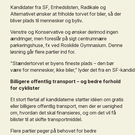
Kandidater
fra
SF,
Enhedslisten,
Radikale
og
Alternativet
ønsker
at
friholde
torvet
for
biler,
så
der
bliver
plads
til
mennesker
og
byliv.
Venstre
og
Konservative
og
ønsker
derimod
ingen
ændringer,
men
foreslår
på
sigt
centrumnære
parkeringshuse,
fx
ved
Roskilde
Gymnasium.
Denne
løsning
går
flere
partier
ind
for.
“Stændertorvet
er
byens
fineste
plads
–
den
bør
være
for
mennesker,
ikke
biler,”
lyder
det
fra
en
SF-kandid
Billigere
offentlig
transport
–
og
bedre
forhold
for
cyklister
Et
stort
flertal
af
kandidaterne
støtter
idéen
om
gratis
eller
billigere
offentlig
transport,
men
der
er
uenighed
om,
hvordan
det
skal
finansieres,
og
om
det
vil
få
bilister
til
at
skifte
transportmiddel.
Flere
partier
peger
på
behovet
for
bedre