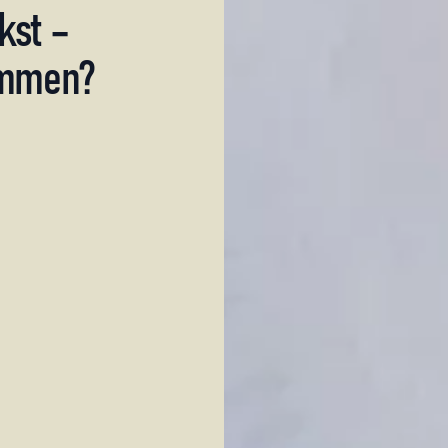
kst
–
mmen?