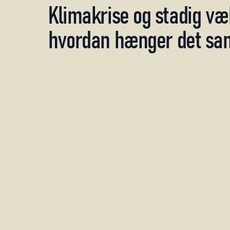
Klimakrise
og
stadig
væ
hvordan
hænger
det
sa