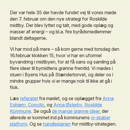
Der
var
hele
35
der
havde
fundet
vej
til
vores
møde
den
7.
februar
om
den
nye
strategi
for
Roskilde
midtby.
Der
blev
lyttet
og
talt,
med
gode
oplæg
og
masser
af
energi
–
og
bl.a.
fire
byrådsmedlemmer
blandt
deltagerne.
Vi
har
mod
på
mere
–
så
kom
gerne
med
torsdag
den
16.februar
klokken
15,
hvor
vi
har
en
uformel
byvandring
i
midtbyen,
for
at
få
sans
og
samling
på
flere
ideer
til
bymidtens
grønne
fremtid.
Vi
mødes
i
stuen
i
Byens
Hus
på
Stændertorvet,
og
deler
os
i
mindre
grupper
hvis
vi
er
mange
nok
til
ikke
at
gå
i
flok.
Læs
referatet
fra
mødet,
og
se
oplægget
fra
Anna
Esbjørn,
Concito
,
og
Anna
Østerby,
Roskilde
Kommune
.
Se
også
de
mange
grønne
ideer
,
der
allerede
er
kommet
ind
på
kommunens
vi-skaber
platform
.
Og
se
handleplanen
for
midtby-strategien.