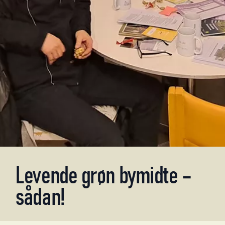
Levende
grøn
bymidte
–
sådan!