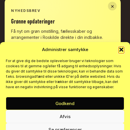
eller
grønt?
×
NYHEDSBREV
Grønne
opdateringer
Få nyt om grøn omstilling, fællesskaber og
arrangementer i Roskilde direkte i din indbakke.
Bønner,
bøffer
og
Administrer samtykke
børnehaver:
Gør
det
en
forskel?
For at give dig de bedste oplevelser bruger vi teknologier som
cookies til at gemme og/eller få adgang til enhedsoplysninger. Hvis
du giver dit samtykke til disse teknologier, kan vi behandle data som
f.eks. browsingadfærd eller unikke ID'er på dette websted. Hvis du
ikke giver dit samtykke eller trækker dit samtykke tilbage, kan det
have en negativ indvirkning på visse funktioner og egenskaber.
Blog:
Hvad
skal
det
nytte?
Godkend
Tilmeld dig
Afvis
Ved at tilmelde dig accepterer du vores
persondatapolitik
. Du
kan til enhver tid afmelde dig nyhedsbrevet.
Se præferencer