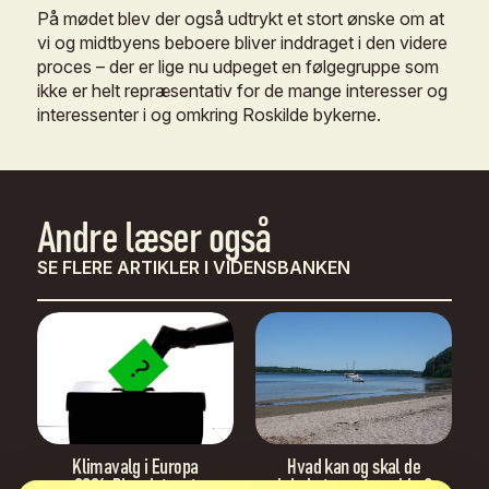
På
mødet
blev
der
også
udtrykt
et
stort
ønske
om
at
vi
og
midtbyens
beboere
bliver
inddraget
i
den
videre
proces
–
der
er
lige
nu
udpeget
en
følgegruppe
som
ikke
er
helt
repræsentativ
for
de
mange
interesser
og
interessenter
i
og
omkring
Roskilde
bykerne.
Andre
læser
også
SE FLERE ARTIKLER I VIDENSBANKEN
Klimavalg
i
Europa
Hvad
kan
og
skal
de
2024:
Blev
det
sort
lokale
treparts-guider?