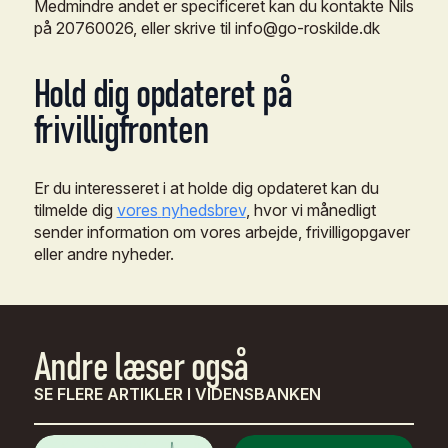
Medmindre
andet
er
specificeret
kan
du
kontakte
Nils
på
20760026,
eller
skrive
til
info@go-roskilde.dk
Hold
dig
opdateret
på
frivilligfronten
Er
du
interesseret
i
at
holde
dig
opdateret
kan
du
tilmelde
dig
vores
nyhedsbrev
,
hvor
vi
månedligt
sender
information
om
vores
arbejde,
frivilligopgaver
eller
andre
nyheder.
Andre
læser
også
SE FLERE ARTIKLER I VIDENSBANKEN