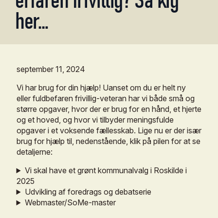
her…
september
11,
2024
Vi
har
brug
for
din
hjælp!
Uanset
om
du
er
helt
ny
eller
fuldbefaren
frivillig-veteran
har
vi
både
små
og
større
opgaver,
hvor
der
er
brug
for
en
hånd,
et
hjerte
og
et
hoved,
og
hvor
vi
tilbyder
meningsfulde
opgaver
i
et
voksende
fællesskab.
Lige
nu
er
der
især
brug
for
hjælp
til,
nedenstående,
klik
på
pilen
for
at
se
detaljerne:
Vi skal have et grønt kommunalvalg i Roskilde i
2025
Udvikling af foredrags og debatserie
Webmaster/SoMe-master