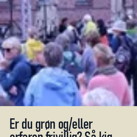
Er
du
grøn
og/eller
erfaren
frivillig?
Så
kig