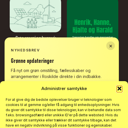
Grøn
energi
og
byggeri:
Lokale
×
energifællesskaber
NYHEDSBREV
kan
blive
løsningen,
når
gas
skal
udfases
Grønne
opdateringer
Treparten
handler
om
mennesker
Få nyt om grøn omstilling, fællesskaber og
arrangementer i Roskilde direkte i din indbakke.
Administrer samtykke
For at give dig de bedste oplevelser bruger vi teknologier som
cookies til at gemme og/eller få adgang til enhedsoplysninger. Hvis
du giver dit samtykke til disse teknologier, kan vi behandle data som
Bønner,
bøffer
og
f.eks. browsingadfærd eller unikke ID'er på dette websted. Hvis du
børnehaver:
Gør
det
en
ikke giver dit samtykke eller trækker dit samtykke tilbage, kan det
forskel?
have en negativ indvirkning på visse funktioner og egenskaber.