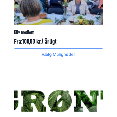
Bliv
medlem
Fra:
100,00
kr.
/ årligt
Dette
Vælg Muligheder
vare
har
flere
varianter.
Mulighederne
kan
vælges
på
varesiden